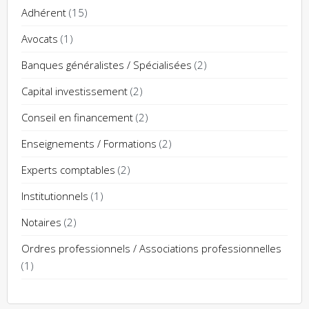
IUP de Finance Nancy
15
Adhérent
15
produits
1
Avocats
1
produit
2
Banques généralistes / Spécialisées
2
produits
2
Capital investissement
2
produits
2
Conseil en financement
2
produits
2
Enseignements / Formations
2
produits
2
Experts comptables
2
produits
1
Institutionnels
1
produit
2
Notaires
2
produits
Ordres professionnels / Associations professionnelles
1
1
produit