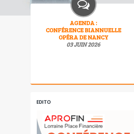
AGENDA :
CONFÉRENCE BIANNUELLE
OPÉRA DE NANCY
03 JUIN 2026
Confèrence èvènement APROFIN, en accès
libre, le 3 juin.Face aux nouveaux empires :
analyses et…
EDITO