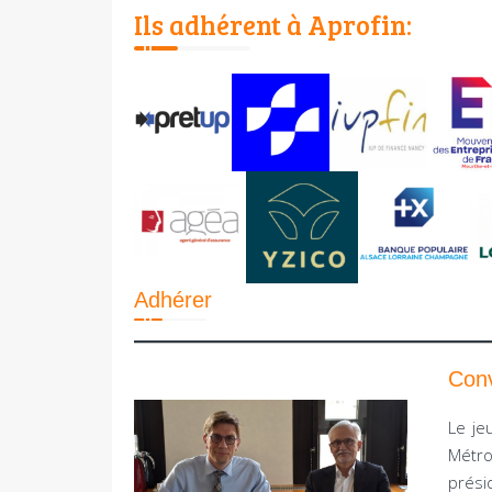
Ils adhérent à Aprofin:
Adhérer
Conv
Le je
Métr
prési