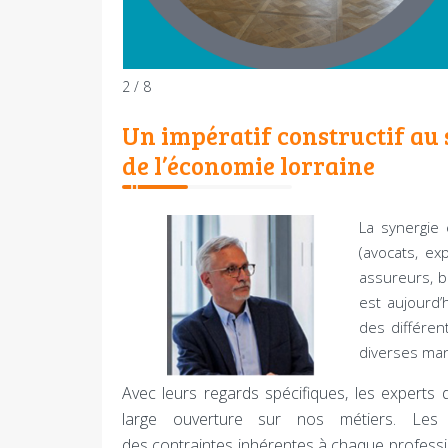
2 / 8
Un impératif constructif au 
de l’économie lorraine
La synergie 
(avocats, ex
assureurs, b
est aujourd’
des différen
diverses man
Avec leurs regards spécifiques, les experts
large ouverture sur nos métiers. Les éc
des contraintes inhérentes à chaque professio