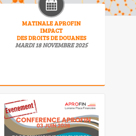
MATINALE APROFIN
IMPACT
DES DROITS DE DOUANES
MARDI 18 NOVEMBRE 2025
La forte augmentation des droits de douane
américains, génére une incertitude
économique et financière en…