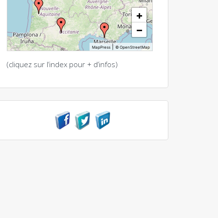
+
−
|
MapPress
© OpenStreetMap
(cliquez sur l’index pour + d’infos)