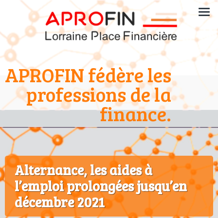
APROFIN fédère les
professions de la
finance.
Alternance, les aides à
l’emploi prolongées jusqu’en
décembre 2021