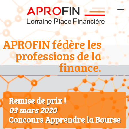
APROFIN fédère les
professions de la
finance.
Remise de prix !
03 mars 2020
Concours Apprendre la Bourse