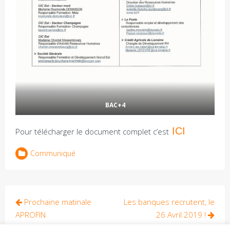
BAC+4
ICI
Pour télécharger le document complet c’est
Communiqué
Navigation
Prochaine matinale
Les banques recrutent, le
de
APROFIN
26 Avril 2019 !