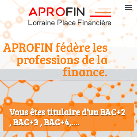
APROFIN fédère les
professions de la
finance.
Vous êtes titulaire d’un BAC+2
, BAC+3 , BAC+4,….